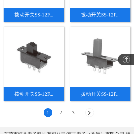
拨动开关SS-12F...
拨动开关SS-12F...
拨动开关SS-12F...
拨动开关SS-12F...
1
2
3