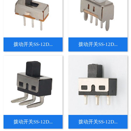
拨动开关SS-12D...
拨动开关SS-12D...
拨动开关SS-12D...
拨动开关SS-12D...